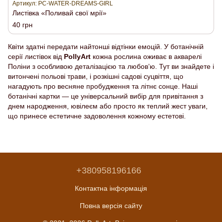
Артикул: PC-WATER-DREAMS-GIRL
Листівка «Поливай свої мрії»
40 грн
Квіти здатні передати найтонші відтінки емоцій. У ботанічній
серії листівок від
PollyArt
кожна рослина оживає в акварелі
Поліни з особливою деталізацією та любов’ю. Тут ви знайдете і
витончені польові трави, і розкішні садові суцвіття, що
нагадують про весняне пробудження та літнє сонце. Наші
ботанічні картки — це універсальний вибір для привітання з
днем народження, ювілеєм або просто як теплий жест уваги,
що принесе естетичне задоволення кожному естетові.
+380958196166
Контактна інформація
Повна версія сайту