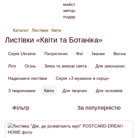
Каталог
Листівки
Квіти
Листівки «Квіти та Ботаніка»
Серія Ukraine
Патріотичні
Феї
Їжачки
Весна
Літо
Осінь
Зима та зимові свята
Для закоханих
Надихаючі листівки
Серія «З музикою в серці»
З тваринками
Квіти
Для творчих
Для чоловіків
Фільтр
За популярністю