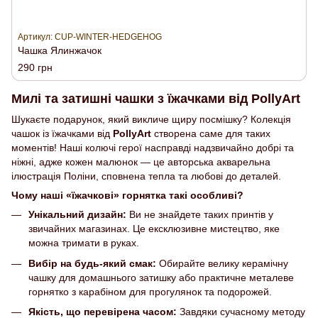
Артикул: CUP-WINTER-HEDGEHOG
Чашка Ялинжачок
290 грн
Милі та затишні чашки з їжачками від PollyArt
Шукаєте подарунок, який викличе щиру посмішку? Колекція
чашок із їжачками від
PollyArt
створена саме для таких
моментів! Наші колючі герої насправді надзвичайно добрі та
ніжні, адже кожен малюнок — це авторська акварельна
ілюстрація Поліни, сповнена тепла та любові до деталей.
Чому наші «їжачкові» горнятка такі особливі?
Унікальний дизайн:
Ви не знайдете таких принтів у
звичайних магазинах. Це ексклюзивне мистецтво, яке
можна тримати в руках.
Вибір на будь-який смак:
Обирайте велику керамічну
чашку для домашнього затишку або практичне металеве
горнятко з карабіном для прогулянок та подорожей.
Якість, що перевірена часом:
Завдяки сучасному методу