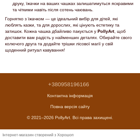
друку, їжачки на ваших чашках залишатимуться яскравими
та чіткими навіть після сотень чаювань.
Горнятко з їжачком — це ідеальний вибір для дітей, які
люблять казки, та для дорослих, які цінують естетику та
затишок. Кожна чашка дбайливо пакується у
PollyArt
, щоб
доставити вам радість у найменших деталях. Обирайте свого
колючого друга та додайте трішки лісової магії у свій
щоденний ритуал кавування!
+380958196166
Контактна інформація
Повна версія сайту
© 2021–2026 PollyArt. Всі права захищені.
Інтернет-магазин створений з Хорошоп