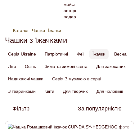
Каталог
Чашки
Їжачки
Чашки з їжачками
Серія Ukraine
Патріотичні
Феї
Їжачки
Весна
Літо
Осінь
Зима та зимові свята
Для закоханих
Надихаючі чашки
Серія З музикою в серці
З тваринками
Квіти
Для творчих
Для чоловіків
Фільтр
За популярністю